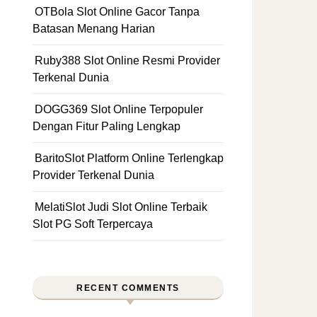
OTBola Slot Online Gacor Tanpa
Batasan Menang Harian
Ruby388 Slot Online Resmi Provider
Terkenal Dunia
DOGG369 Slot Online Terpopuler
Dengan Fitur Paling Lengkap
BaritoSlot Platform Online Terlengkap
Provider Terkenal Dunia
MelatiSlot Judi Slot Online Terbaik
Slot PG Soft Terpercaya
RECENT COMMENTS