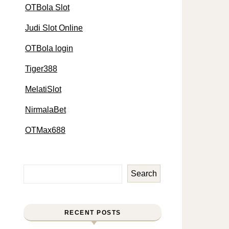
OTBola Slot
Judi Slot Online
OTBola login
Tiger388
MelatiSlot
NirmalaBet
OTMax688
Search
RECENT POSTS