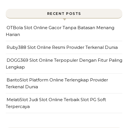
RECENT POSTS
OTBola Slot Online Gacor Tanpa Batasan Menang
Harian
Ruby388 Slot Online Resmi Provider Terkenal Dunia
DOGG369 Slot Online Terpopuler Dengan Fitur Paling
Lengkap
BaritoSlot Platform Online Terlengkap Provider
Terkenal Dunia
MelatiSlot Judi Slot Online Terbaik Slot PG Soft
Terpercaya