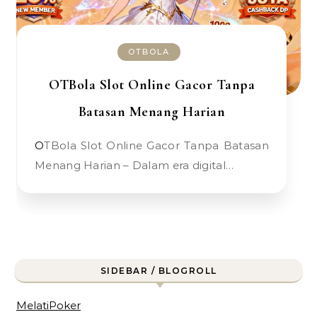
OTBOLA
OTBola Slot Online Gacor Tanpa
Batasan Menang Harian
OTBola Slot Online Gacor Tanpa Batasan
Menang Harian – Dalam era digital…
SIDEBAR / BLOGROLL
MelatiPoker