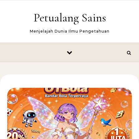
Skip to content
Petualang Sains
Menjelajah Dunia Ilmu Pengetahuan