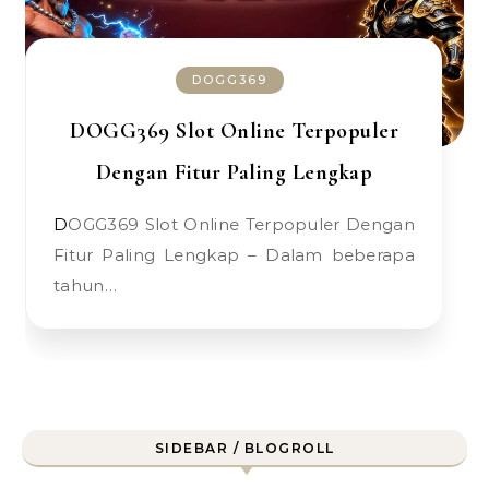
DOGG369
DOGG369 Slot Online Terpopuler
Dengan Fitur Paling Lengkap
DOGG369 Slot Online Terpopuler Dengan
Fitur Paling Lengkap – Dalam beberapa
tahun…
SIDEBAR / BLOGROLL