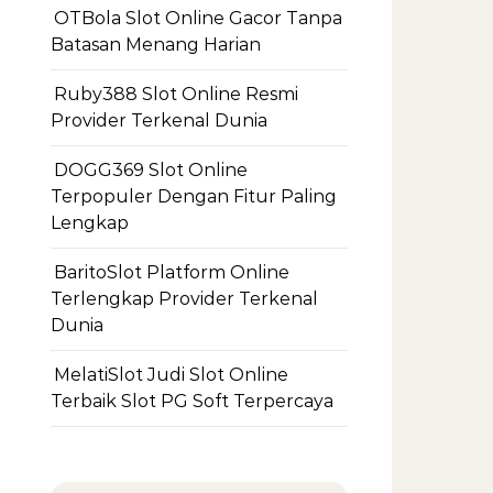
OTBola Slot Online Gacor Tanpa
Batasan Menang Harian
Ruby388 Slot Online Resmi
Provider Terkenal Dunia
DOGG369 Slot Online
Terpopuler Dengan Fitur Paling
Lengkap
BaritoSlot Platform Online
Terlengkap Provider Terkenal
Dunia
MelatiSlot Judi Slot Online
Terbaik Slot PG Soft Terpercaya