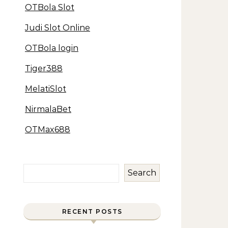
OTBola Slot
Judi Slot Online
OTBola login
Tiger388
MelatiSlot
NirmalaBet
OTMax688
Search
RECENT POSTS