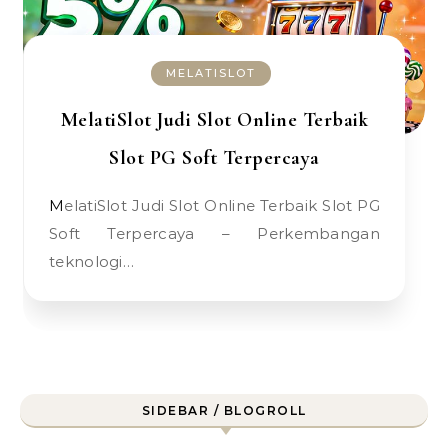
MELATISLOT
MelatiSlot Judi Slot Online Terbaik
Slot PG Soft Terpercaya
MelatiSlot Judi Slot Online Terbaik Slot PG
Soft Terpercaya – Perkembangan
teknologi…
SIDEBAR / BLOGROLL