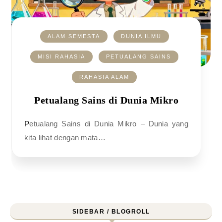
ALAM SEMESTA
DUNIA ILMU
MISI RAHASIA
PETUALANG SAINS
RAHASIA ALAM
Petualang Sains di Dunia Mikro
Petualang Sains di Dunia Mikro – Dunia yang
kita lihat dengan mata…
SIDEBAR / BLOGROLL