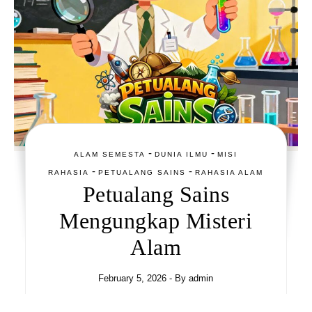
-
-
ALAM SEMESTA
DUNIA ILMU
MISI
-
-
RAHASIA
PETUALANG SAINS
RAHASIA ALAM
Petualang Sains
Mengungkap Misteri
Alam
February 5, 2026
- By
admin